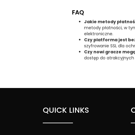
FAQ
Jakie metody płatnoś
metody płatności, w tym
elektroniczne.
Czy platforma jest b
szyfrowanie SSL dla och
Czy nowi gracze mogą
dostęp do atrakcyjnych 
QUICK LINKS