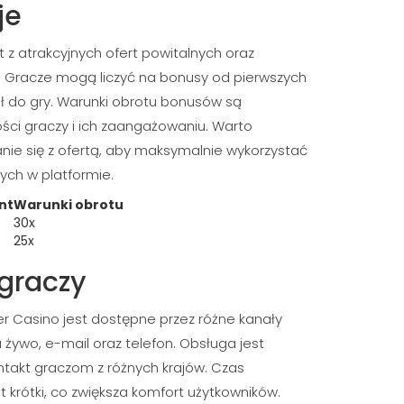
je
 z atrakcyjnych ofert powitalnych oraz
 Gracze mogą liczyć na bonusy od pierwszych
ał do gry. Warunki obrotu bonusów są
ności graczy i ich zaangażowaniu. Warto
nie się z ofertą, aby maksymalnie wykorzystać
ch w platformie.
nt
Warunki obrotu
30x
25x
graczy
er Casino jest dostępne przez różne kanały
a żywo, e-mail oraz telefon. Obsługa jest
ontakt graczom z różnych krajów. Czas
 krótki, co zwiększa komfort użytkowników.