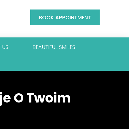
BOOK APPOINTMENT
 US
BEAUTIFUL SMILES
je O Twoim