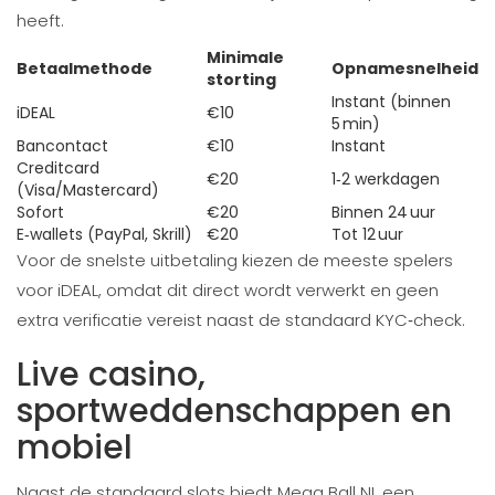
heeft.
Minimale
Betaalmethode
Opnamesnelheid
storting
Instant (binnen
iDEAL
€10
5 min)
Bancontact
€10
Instant
Creditcard
€20
1‑2 werkdagen
(Visa/Mastercard)
Sofort
€20
Binnen 24 uur
E‑wallets (PayPal, Skrill)
€20
Tot 12 uur
Voor de snelste uitbetaling kiezen de meeste spelers
voor iDEAL, omdat dit direct wordt verwerkt en geen
extra verificatie vereist naast de standaard KYC‑check.
Live casino,
sportweddenschappen en
mobiel
Naast de standaard slots biedt Mega Ball NL een