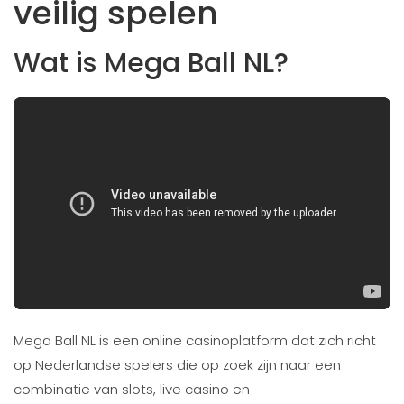
veilig spelen
Wat is Mega Ball NL?
Mega Ball NL is een online casinoplatform dat zich richt
op Nederlandse spelers die op zoek zijn naar een
combinatie van slots, live casino en