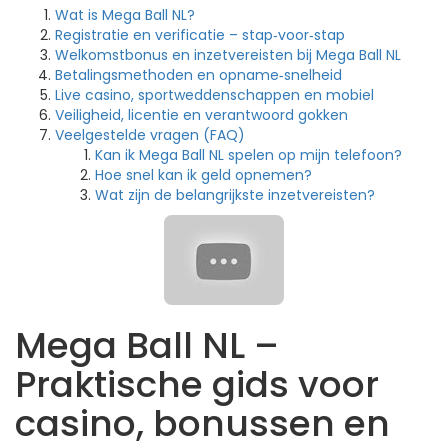
Wat is Mega Ball NL?
Registratie en verificatie – stap‑voor‑stap
Welkomstbonus en inzetvereisten bij Mega Ball NL
Betalingsmethoden en opname‑snelheid
Live casino, sportweddenschappen en mobiel
Veiligheid, licentie en verantwoord gokken
Veelgestelde vragen (FAQ)
Kan ik Mega Ball NL spelen op mijn telefoon?
Hoe snel kan ik geld opnemen?
Wat zijn de belangrijkste inzetvereisten?
Mega Ball NL –
Praktische gids voor
casino, bonussen en