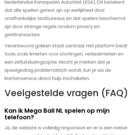
Nederlandse Kansspelen Autoriteit (KSA). Dit betekent
dat alle spellen getest zijn op eerlijkheid door
onafhankelijke testbureaus en dat spelers beschermd
zijn door strenge regels rondom privacy en
geldtransacties.
Verantwoord gokken staat centraal. Het platform biedt
tools zoals limieten voor stortingen, verlieslimieten en
een zelfuitsluitingsoptie. Mocht je merken dat je
speelgedrag problematisch wordt, kun je via de
klantenservice direct hulp inschakelen.
Veelgestelde vragen (FAQ)
Kan ik Mega Ball NL spelen op mijn
telefoon?
Ja, de website is volledig responsive en er is een native