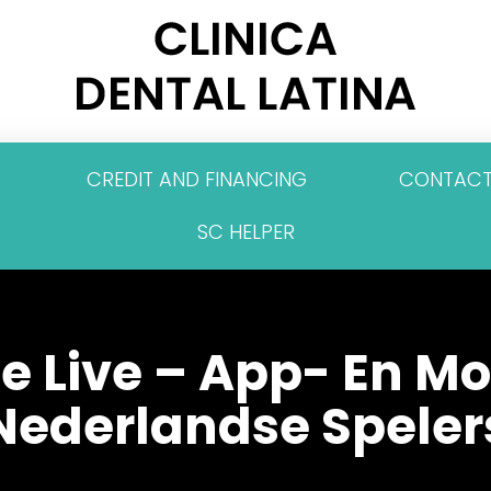
CREDIT AND FINANCING
CONTACT
SC HELPER
ce Live – App- En Mo
Nederlandse Speler