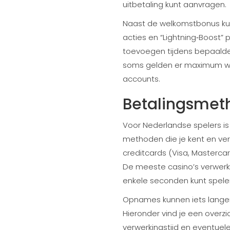
uitbetaling kunt aanvragen.
Naast de welkomstbonus kun
acties en “Lightning‑Boost” 
toevoegen tijdens bepaalde
soms gelden er maximum winli
accounts.
Betalingsme
Voor Nederlandse spelers is 
methoden die je kent en vert
creditcards (Visa, Mastercar
De meeste casino’s verwerke
enkele seconden kunt spele
Opnames kunnen iets langer
Hieronder vind je een over
verwerkingstijd en eventuele