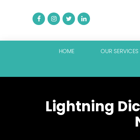
HOME
OUR SERVICES
Lightning Di