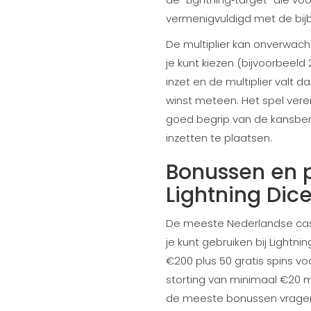
vermenigvuldigd met de bijb
De multiplier kan onverwach
je kunt kiezen (bijvoorbeeld
inzet en de multiplier valt d
winst meteen. Het spel vere
goed begrip van de kansber
inzetten te plaatsen.
Bonussen en 
Lightning Dice
De meeste Nederlandse cas
je kunt gebruiken bij Lightnin
€200 plus 50 gratis spins voo
storting van minimaal €20 m
de meeste bonussen vragen