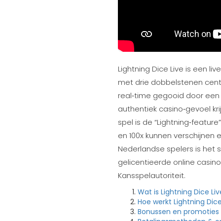
Lightning Dice Live is een li
met drie dobbelstenen cent
real‑time gegooid door een
authentiek casino‑gevoel kr
spel is de “Lightning‑feature
en 100x kunnen verschijnen 
Nederlandse spelers is het s
gelicentieerde online casin
Kansspelautoriteit.
Wat is Lightning Dice Li
Hoe werkt Lightning Dice
Bonussen en promoties v