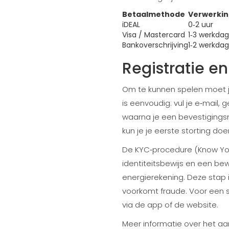
Betaalmethode
Verwerkin
iDEAL
0‑2 uur
Visa / Mastercard
1‑3 werkda
Bankoverschrijving
1‑2 werkda
Registratie en
Om te kunnen spelen moet j
is eenvoudig: vul je e‑mail,
waarna je een bevestigingsma
kun je je eerste storting doe
De KYC‑procedure (Know Yo
identiteitsbewijs en een bew
energierekening. Deze stap 
voorkomt fraude. Voor een sn
via de app of de website.
Meer informatie over het a