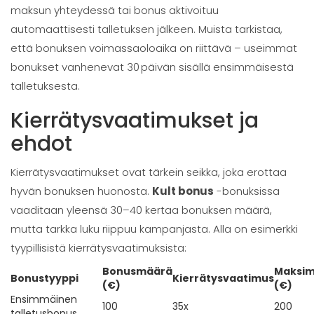
maksun yhteydessä tai bonus aktivoituu
automaattisesti talletuksen jälkeen. Muista tarkistaa,
että bonuksen voimassaoloaika on riittävä – useimmat
bonukset vanhenevat 30 päivän sisällä ensimmäisestä
talletuksesta.
Kierrätysvaatimukset ja
ehdot
Kierrätysvaatimukset ovat tärkein seikka, joka erottaa
hyvän bonuksen huonosta.
Kult bonus
-bonuksissa
vaaditaan yleensä 30–40 kertaa bonuksen määrä,
mutta tarkka luku riippuu kampanjasta. Alla on esimerkki
tyypillisistä kierrätysvaatimuksista:
Bonusmäärä
Maksim
Bonustyyppi
Kierrätysvaatimus
(€)
(€)
Ensimmäinen
100
35x
200
talletusbonus