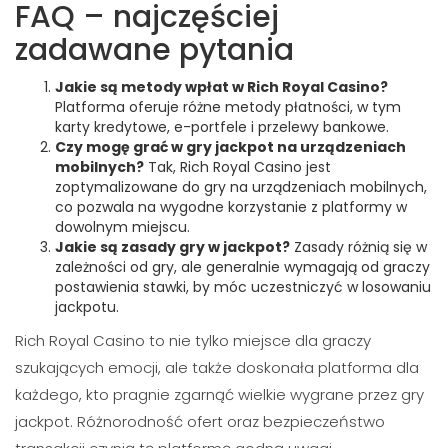
FAQ – najczęściej
zadawane pytania
Jakie są metody wpłat w Rich Royal Casino?
Platforma oferuje różne metody płatności, w tym
karty kredytowe, e-portfele i przelewy bankowe.
Czy mogę grać w gry jackpot na urządzeniach
mobilnych?
Tak, Rich Royal Casino jest
zoptymalizowane do gry na urządzeniach mobilnych,
co pozwala na wygodne korzystanie z platformy w
dowolnym miejscu.
Jakie są zasady gry w jackpot?
Zasady różnią się w
zależności od gry, ale generalnie wymagają od graczy
postawienia stawki, by móc uczestniczyć w losowaniu
jackpotu.
Rich Royal Casino to nie tylko miejsce dla graczy
szukających emocji, ale także doskonała platforma dla
każdego, kto pragnie zgarnąć wielkie wygrane przez gry
jackpot. Różnorodność ofert oraz bezpieczeństwo