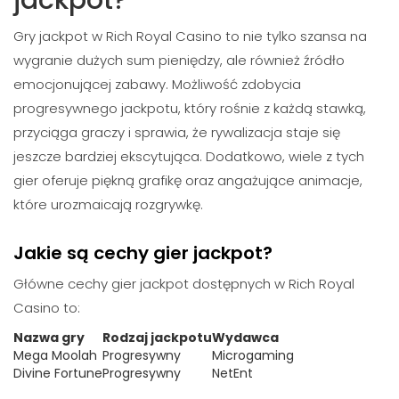
jackpot?
Gry jackpot w Rich Royal Casino to nie tylko szansa na
wygranie dużych sum pieniędzy, ale również źródło
emocjonującej zabawy. Możliwość zdobycia
progresywnego jackpotu, który rośnie z każdą stawką,
przyciąga graczy i sprawia, że rywalizacja staje się
jeszcze bardziej ekscytująca. Dodatkowo, wiele z tych
gier oferuje piękną grafikę oraz angażujące animacje,
które urozmaicają rozgrywkę.
Jakie są cechy gier jackpot?
Główne cechy gier jackpot dostępnych w Rich Royal
Casino to:
Nazwa gry
Rodzaj jackpotu
Wydawca
Mega Moolah
Progresywny
Microgaming
Divine Fortune
Progresywny
NetEnt