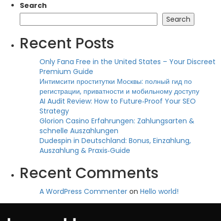
Search
Search
Recent Posts
Only Fana Free in the United States – Your Discreet
Premium Guide
Интимсити проститутки Москвы: полный гид по
регистрации, приватности и мобильному доступу
AI Audit Review: How to Future‑Proof Your SEO
Strategy
Glorion Casino Erfahrungen: Zahlungsarten &
schnelle Auszahlungen
Dudespin in Deutschland: Bonus, Einzahlung,
Auszahlung & Praxis‑Guide
Recent Comments
A WordPress Commenter
on
Hello world!