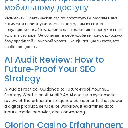
мобильному доступу
Интимсити: Практический гид по проституткам Москвы Сайт
интимсити проститутки москвы стал одним из самых
популярных онлайн‑каталогов для тех, кто ищет премиальные
услуги в столице. Он сочетает в себе удобный поиск, широкую
базу профилей и высокий уровень конфиденциальности, что
особенно ценно …
AI Audit Review: How to
Future‑Proof Your SEO
Strategy
AI Audit: Practical Guidance to Future‑Proof Your SEO
Strategy What Is an AI Audit? An AI audit is a systematic
review of the artificial‑intelligence components that power
a digital product, service, or workflow. It examines data
inputs, model behavior, decision‑making …
Glorion Casino Erfahrungen: