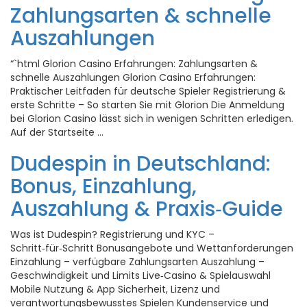
Zahlungsarten & schnelle
Auszahlungen
“`html Glorion Casino Erfahrungen: Zahlungsarten &
schnelle Auszahlungen Glorion Casino Erfahrungen:
Praktischer Leitfaden für deutsche Spieler Registrierung &
erste Schritte – So starten Sie mit Glorion Die Anmeldung
bei Glorion Casino lässt sich in wenigen Schritten erledigen.
Auf der Startseite …
Dudespin in Deutschland:
Bonus, Einzahlung,
Auszahlung & Praxis‑Guide
Was ist Dudespin? Registrierung und KYC –
Schritt‑für‑Schritt Bonusangebote und Wettanforderungen
Einzahlung – verfügbare Zahlungsarten Auszahlung –
Geschwindigkeit und Limits Live‑Casino & Spielauswahl
Mobile Nutzung & App Sicherheit, Lizenz und
verantwortungsbewusstes Spielen Kundenservice und