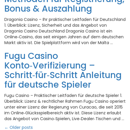
Bonus & Auszahlung
Dragonia Casino – Ihr praktischer Leitfaden für Deutschland
1. Überblick: Lizenz, Sicherheit und das Angebot von
Dragonia Casino Deutschland Dragonia Casino ist ein
Online‑Casino, das seit einigen Jahren auf dem deutschen
Markt aktiv ist. Die Spielplattform wird von der Malta …
Fugu Casino
Konto‑Verifizierung –
Schritt‑für‑Schritt Anleitung
für deutsche Spieler
Fugu Casino – Praktischer Leitfaden für deutsche Spieler 1.
Überblick: Lizenz & rechtlicher Rahmen Fugu Casino operiert
unter einer Lizenz der Regierung von Curacao, die seit 2015
im Online‑Glücksspielbereich aktiv ist. Diese Lizenz erlaubt
das Angebot von Casino‑Spielen, Live‑Dealer‑Tischen und …
←
Older posts